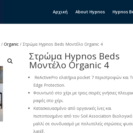
Αρχική
About Hypnos
Hypnos B
ς
/
Organic
/ Στρώμα Hypnos Beds Μοντέλο Organic 4
Στρώμα Hypnos Beds
Μοντέλο Organic 4
ReActivePro ελατήρια pocket 7 περιστροφών και Tr
Edge Protection.
Φουντωτό στο χέρι με τρεις σειρές γνήσιες πλευρι
ραφές στο χέρι.
Κατασκευασμένο από οργανικές ίνες και
πιστοποιημένο από τον Soil Association Βιολογικό
μαλλί σε συνδυασμό με πολυτελείς στρώσεις φυσ
λατέξ.