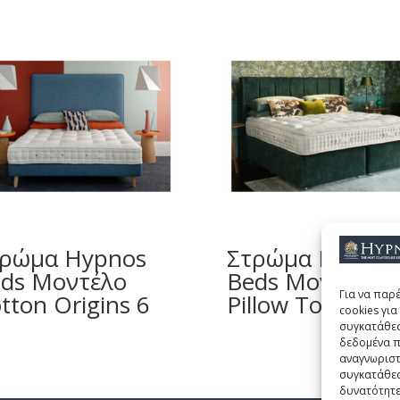
ρώμα Hypnos
Στρώμα Hypnos
ds Μοντέλο
Beds Μοντέλο
Για να παρ
tton Origins 6
Pillow Top Elite
cookies γι
συγκατάθεσ
δεδομένα π
αναγνωριστ
συγκατάθεσ
δυνατότητε