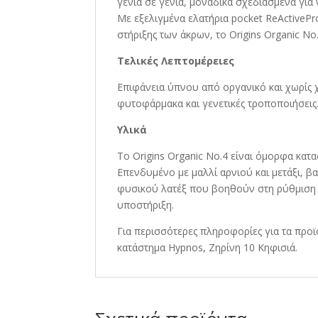
γενιά σε γενιά, μοναδικά σχεδιασμένα για 
Με εξελιγμένα ελατήρια pocket ReActivePr
στήριξης των άκρων, το Origins Organic No.
Τελικές Λεπτομέρειες
Επιφάνεια ύπνου από οργανικό και χωρίς χη
φυτοφάρμακα και γενετικές τροποποιήσεις.
Υλικά
Το Origins Organic No.4 είναι όμορφα κατ
Επενδυμένο με μαλλί αρνιού και μετάξι, β
φυσικού λατέξ που βοηθούν στη ρύθμιση 
υποστήριξη.
Για περισσότερες πληροφορίες για τα προϊ
κατάστημα Hypnos, Ζηρίνη 10 Κηφισιά.